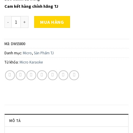
giá
Cam kết hàng chính hãng TJ
Số lượng
MUA HÀNG
Mã:
DWS5800
Danh mục:
Micro
,
Sản Phẩm TJ
Từ khóa:
Micro Karaoke
MÔ TẢ