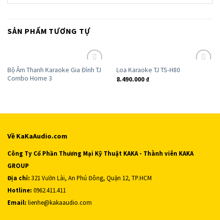
SẢN PHẨM TƯƠNG TỰ
Bộ Âm Thanh Karaoke Gia Đình TJ
Loa Karaoke TJ TS-H80
Add to
Add to
Combo Home 3
8.490.000
₫
Wishlist
Wishlist
Về KaKaAudio.com
Công Ty Cổ Phần Thương Mại Kỹ Thuật KAKA - Thành viên KAKA
GROUP
Địa chỉ:
321 Vườn Lài, An Phú Đông, Quận 12, TP.HCM
Hotline:
0962.411.411
Email:
lienhe@kakaaudio.com