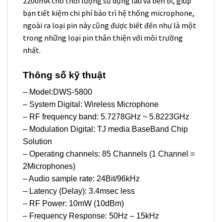
2200mA cho thời lượng sử dụng lâu và bền bỉ, giúp
bạn tiết kiệm chi phí bảo trì hệ thống microphone,
ngoài ra loại pin này cũng được biết đến như là một
trong những loại pin thân thiện với môi trường
nhất.
Thông số kỹ thuật
– Model:DWS-5800
– System Digital: Wireless Microphone
– RF frequency band: 5.7278GHz ~ 5.8223GHz
– Modulation Digital: TJ media BaseBand Chip
Solution
– Operating channels: 85 Channels (1 Channel =
2Microphones)
– Audio sample rate: 24Bit/96kHz
– Latency (Delay): 3.4msec less
– RF Power: 10mW (10dBm)
– Frequency Response: 50Hz – 15kHz