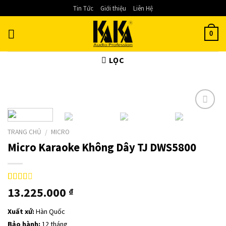
Skip
Tin Tức
Giới thiệu
Liên Hệ
to
content
0
LỌC
Add to
Wishlist
TRANG CHỦ
MICRO
/
Micro Karaoke Không Dây TJ DWS5800
2.38
13
13.225.000
₫
trên 5
dựa
Xuất xứ:
Hàn Quốc
trên
đánh
Bảo hành:
12 tháng