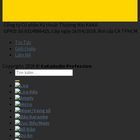
Công ty Cổ phần Kỹ thuật Thương Mại KAKA
GPKD: Số 0314986425, Cấp ngày 16/04/2018, Nơi cấp CA TPHCM
Tin Tức
Giới thiệu
Liên Hệ
Copyright 2026 ©
KaKaAudio Profession
Loa
Loa Kéo
Amply
Micro
Mixer/Vang số
Đầu Karaoke
Cục Đẩy/Main
Bộ Dàn
Dự Án