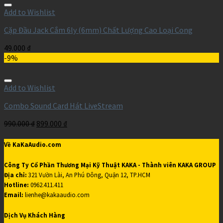
Add to Wishlist
Cặp Đầu Jack Cắm 6ly (6mm) Chất Lượng Cao Loại Cong
49.000
₫
-9%
Add to Wishlist
Combo Sound Card Hát LiveStream
990.000
₫
899.000
₫
Về KaKaAudio.com
Công Ty Cổ Phần Thương Mại Kỹ Thuật KAKA - Thành viên KAKA GROUP
Địa chỉ:
321 Vườn Lài, An Phú Đông, Quận 12, TP.HCM
Hotline:
0962.411.411
Email:
lienhe@kakaaudio.com
Dịch Vụ Khách Hàng