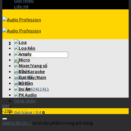
Giới thiệu
Liên Hệ
Loa
Loa Kéo
Amply
Micro
Mixer/Vang số
Tin Tức
Đầu Karaoke
Giới thiệu
Cục Đẩy/Main
Liên Hệ
Bộ Dàn
Dự Án
0962411411
PK Audio
Đăng nhập
Lọc
-23%
Giỏ hàng /
0
₫
0
Add to Wishlist
Chưa có sản phẩm trong giỏ hàng.