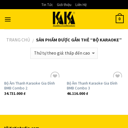
Skip
Tin Tức
Giới thiệu
Liên Hệ
to
content
0
TRANG CHỦ
SẢN PHẨM ĐƯỢC GẮN THẺ “BỘ KARAOKE”
/
Bộ Âm Thanh Karaoke Gia Đình
Bộ Âm Thanh Karaoke Gia Đình
Add to
Add to
BMB Combo 2
BMB Combo 3
Wishlist
Wishlist
34.731.000
₫
46.116.000
₫