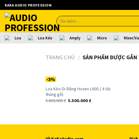
Skip
KAKA AUDIO PROFESSION
to
content
Loa
Loa Kéo
Amply
Micro
Mixer/V
TRANG CHỦ
SẢN PHẨM ĐƯỢC GẮN 
/
-3%
Loa Kéo Di Động Hoxen L60S ( 4 tấc
Add to
thùng gỗ)
Wishlist
5.650.000
₫
5.500.000
₫
Về KaKaAudio.com
Dịch