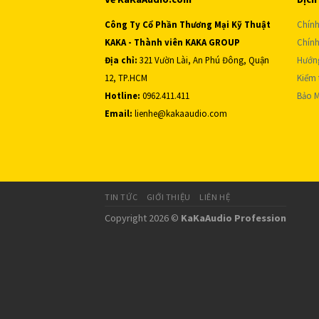
Công Ty Cổ Phần Thương Mại Kỹ Thuật
Chính
KAKA - Thành viên KAKA GROUP
Chính
Địa chỉ:
321 Vườn Lài, An Phú Đông, Quận
Hướn
12, TP.HCM
Kiểm 
Hotline:
0962.411.411
Bảo M
Email:
lienhe@kakaaudio.com
TIN TỨC
GIỚI THIỆU
LIÊN HỆ
Copyright 2026 ©
KaKaAudio Profession