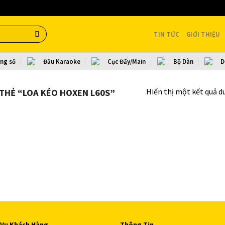
TIN TỨC
GIỚI THIỆU
ang số
Đầu Karaoke
Cục Đẩy/Main
Bộ Dàn
D
Hiển thị một kết quả d
THẺ “LOA KÉO HOXEN L60S”
 Vụ Khách Hàng
Thông Tin