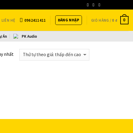
Newsletter
ĐĂNG NHẬP
0
LIÊN HỆ
0962411411
GIỎ HÀNG /
0
₫
ự Án
PK Audio
uy nhất