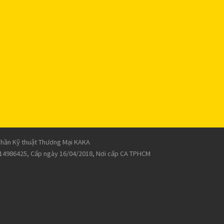
phần Kỹ thuật Thương Mại KAKA
14986425, Cấp ngày 16/04/2018, Nơi cấp CA TPHCM