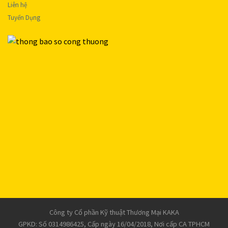
Liên hệ
Tuyển Dụng
Công ty Cổ phần Kỹ thuật Thương Mại KAKA
GPKD: Số 0314986425, Cấp ngày 16/04/2018, Nơi cấp CA TPHCM