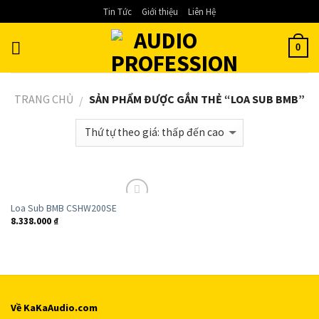
Skip
Tin Tức
Giới thiệu
Liên Hệ
to
content
0
TRANG CHỦ
SẢN PHẨM ĐƯỢC GẮN THẺ “LOA SUB BMB”
/
Loa Sub BMB CSHW200SE
Add to
8.338.000
₫
Wishlist
Về KaKaAudio.com