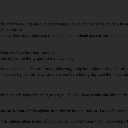
ốt, mình test đứng hát quay ngược micro về loa cách loa khoảng 50cm tuy n
 với Amply cơ
 máy tính, Amply liền vang dễ dàng chỉnh âm thanh qua các nút tùy chỉnh phí
n tại và nâng cấp trong tương lại
 chế độ kết nối thông qua nút bấm duy nhất.
 khi bạn chỉ cần đầu tư: 1 Amply liền vang, 1 cặp loa, 1 Micro là bạn có thể 
thêm sau này bạn có thể nâng cấp thêm loa, Micro không dây, gắn thêm sub, 
g được nhu cầu nâng cấp trong tương lai, nếu bạn đang có nhu cầu đầu tư một
KAaudio.com
để trải nghiệm, hoặc liên hệ hotline:
0962411411
để được tư 
để trải nghiệm, nhằm mang đến cho các bạn cái nhìn trung thực nhất về Amply 