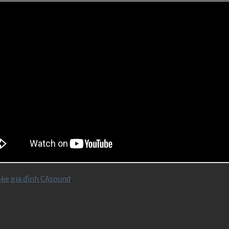
ke gia đình CAsound
.