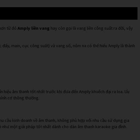
 hơn từ đó
Amply liền vang
hay còn gọi là vang liền công suất ra đời, vậy
c đẩy, main, cục công suất) và vang số, nôm na có thể hiểu Amply là thành
ín hiệu âm thanh tốt nhất trước khi đưa đến Amply khuếch đại ra loa. Ưu
hỉnh cơ thông thường.
hu cầu kinh doanh về âm thanh, không phù hợp với nhu cầu sử dụng gia
đời như một giải pháp tốt nhất dành cho dàn âm thanh karaoke gia đình.