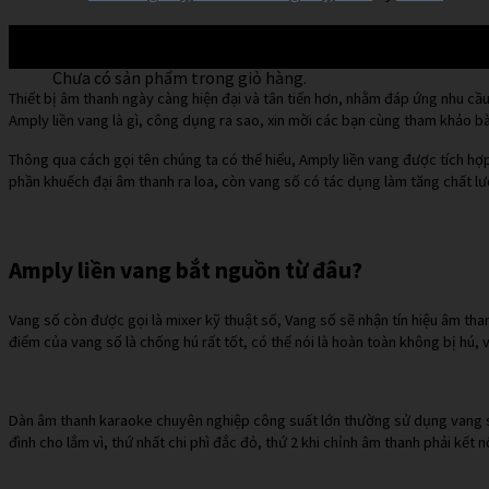
Giỏ hàng
18
Th7
Chưa có sản phẩm trong giỏ hàng.
Thiết bị âm thanh ngày càng hiện đại và tân tiến hơn, nhằm đáp ứng nhu c
Amply liền vang là gì, công dụng ra sao, xin mời các bạn cùng tham khảo bài
Thông qua cách gọi tên chúng ta có thể hiểu, Amply liền vang được tích hợp
phần khuếch đại âm thanh ra loa, còn vang số có tác dụng làm tăng chất lượ
Amply liền vang bắt nguồn từ đâu?
Vang số còn được gọi là mixer kỹ thuật số, Vang số sẽ nhận tín hiệu âm tha
điểm của vang số là chống hú rất tốt, có thể nói là hoàn toàn không bị hú
Dàn âm thanh karaoke chuyên nghiệp công suất lớn thường sử dụng vang số
đình cho lắm vì, thứ nhất chi phì đắc đỏ, thứ 2 khi chỉnh âm thanh phải kết