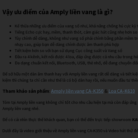
Vậy ưu điểm của Amply liền vang là gì?
Kế thừa những ưu điểm của vang số như, khả năng chống hú cực kỳ t
Tiếng Echo cực hay, mềm, thanh thót, cảm giác hát cũng nhẹ hơn so
Tùy chỉnh dễ dàng, không như vang số phải chỉnh bằng phần mềm trên
nhạy cao, giúp bạn dễ dàng chỉnh được âm thanh phù hợp
Tiết kiệm hơn so với bạn sử dụng Cục công suất và Vang số
Đầu ra 4 kênh, kết nối được 4 loa, đáp ứng được cả nhu cầu trong hiệ
Đa dạng chuẩn kết nối, Bluetooth, USB, thẻ nhớ, dễ đang chuyển đổi
Để sở hữu một dàn âm thanh hay với Amply liền vang rất dễ dàng và tiết kiệm
kiệm thì chúng ta chỉ cần như thế là có bộ dàn hay rồi, nếu muốn đầu tư 
Tham khảo sản phẩm
:
Amply liền vang CA-K350
&
Loa CA-K610
Tóm tại Amply liền vang không chỉ tốt cho nhu cầu hiện tại mà còn đáp ứn
Amply liền vang nhé.
Để có cái nhìn thực thế khách quan, bạn có thể đến trực tiếp showroom
KA
Dưới đây là video giới thiệu về Amply liền vang CA-K350 và Video hát thử 