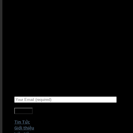
Sign up for Newsletter
Signup for our newsletter to get notified about
sales and new products. Add any text here or
remove it.
Tin Tức
Giới thiệu