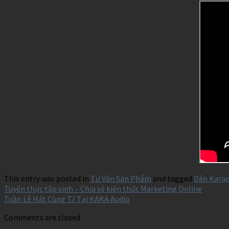
This entry was posted in
Tư Vấn Sản Phẩm
and tagged
Dàn Karao
Tuyển thực tập sinh – Chia sẻ kiến thức Marketing Online
Tuần Lễ Hát Cùng TJ Tại KAKA Audio
Comments are closed.