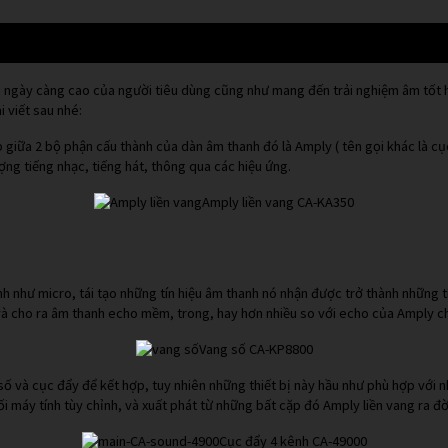
ầu ngày càng cao của người tiêu dùng cũng như mang đến trải nghiệm âm tốt
 viết sau nhé:
 giữa 2 bộ phận cấu thành của dàn âm thanh đó là Amply ( tên gọi khác là cụ
ng tiếng nhạc, tiếng hát, thông qua các hiệu ứng.
Amply liền vang CA-KA350
nh như micro, tái tạo những tín hiệu âm thanh nó nhận được trở thành những t
, và cho ra âm thanh echo mềm, trong, hay hơn nhiều so với echo của Amply c
Vang số CA-KP8800
 và cục đẩy để kết hợp, tuy nhiên những thiết bị này hầu như phù hợp với n
 nối máy tính tùy chỉnh, và xuất phát từ những bất cặp đó Amply liền vang ra 
Cục đẩy 4 kênh CA-49000