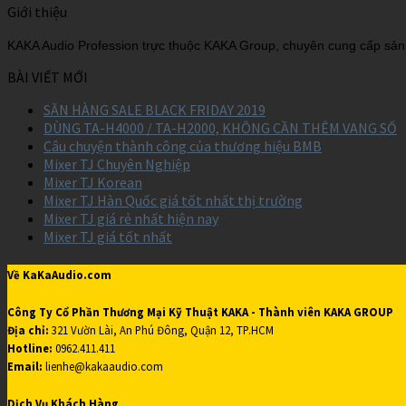
Giới thiệu
KAKA Audio Profession trực thuộc KAKA Group, chuyên cung cấp sản 
BÀI VIẾT MỚI
SĂN HÀNG SALE BLACK FRIDAY 2019
DÙNG TA-H4000 / TA-H2000, KHÔNG CẦN THÊM VANG SỐ
Câu chuyện thành công của thương hiệu BMB
Mixer TJ Chuyên Nghiệp
Mixer TJ Korean
Mixer TJ Hàn Quốc giá tốt nhất thị trường
Mixer TJ giá rẻ nhất hiện nay
Mixer TJ giá tốt nhất
Về KaKaAudio.com
Công Ty Cổ Phần Thương Mại Kỹ Thuật KAKA - Thành viên KAKA GROUP
Địa chỉ:
321 Vườn Lài, An Phú Đông, Quận 12, TP.HCM
Hotline:
0962.411.411
Email:
lienhe@kakaaudio.com
Dịch Vụ Khách Hàng