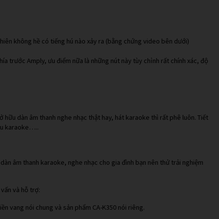
hiên không hề có tiếng hú nào xảy ra (bằng chứng video bên dưới)
a trước Amply, ưu điểm nữa là những nút này tùy chỉnh rất chính xác, độ
sở hữu dàn âm thanh nghe nhạc thật hay, hát karaoke thì rất phê luôn. Tiết
đầu karaoke…..
 dàn âm thanh karaoke, nghe nhạc cho gia đình bạn nên thử trải nghiệm
vấn và hỗ trợ:
liền vang nói chung và sản phẩm CA-K350 nói riêng.