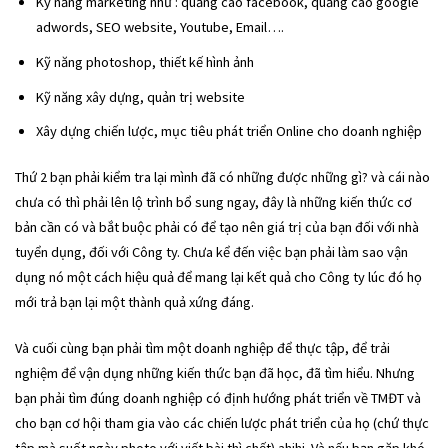
Kỹ năng marketing như : quảng cáo facebook, quảng cáo google
adwords, SEO website, Youtube, Email….
Kỹ năng photoshop, thiết kế hình ảnh
Kỹ năng xây dựng, quản trị website
Xây dựng chiến lược, mục tiêu phát triển Online cho doanh nghiệp
Thứ 2 bạn phải kiểm tra lại mình đã có những được những gì? và cái nào
chưa có thì phải lên lộ trình bổ sung ngay, đây là những kiến thức cơ
bản cần có và bắt buộc phải có để tạo nên giá trị của bạn đối với nhà
tuyển dụng, đối với Công ty. Chưa kể đến việc bạn phải làm sao vận
dụng nó một cách hiệu quả để mang lại kết quả cho Công ty lúc đó họ
mới trả bạn lại một thành quả xứng đáng.
Và cuối cùng bạn phải tìm một doanh nghiệp để thực tập, để trải
nghiệm để vận dụng những kiến thức bạn đã học, đã tìm hiểu. Nhưng
bạn phải tìm đúng doanh nghiệp có định hướng phát triển về TMĐT và
cho bạn cơ hội tham gia vào các chiến lược phát triển của họ (chứ thực
tập mà suốt ngày photo với viết bài thì chết) ahihi. Và nếu bạn gặp khó