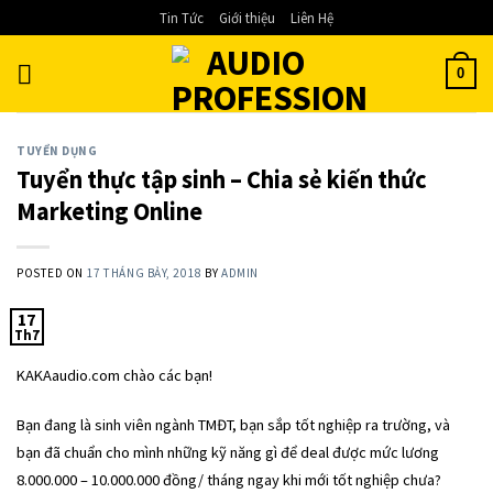
Skip
Tin Tức
Giới thiệu
Liên Hệ
to
content
0
TUYỂN DỤNG
Tuyển thực tập sinh – Chia sẻ kiến thức
Marketing Online
POSTED ON
17 THÁNG BẢY, 2018
BY
ADMIN
17
Th7
KAKAaudio.com chào các bạn!
Bạn đang là sinh viên ngành TMĐT, bạn sắp tốt nghiệp ra trường, và
bạn đã chuẩn cho mình những kỹ năng gì để deal được mức lương
8.000.000 – 10.000.000 đồng/ tháng ngay khi mới tốt nghiệp chưa?