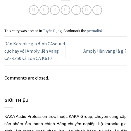
This entry was posted in
Tuyển Dụng
. Bookmark the
permalink
.
Dàn Karaoke gia đình CAsound
cực hay với Amply liền Vang
Amply liền vang là gì?
CA-K350 và Loa CA K610
Comments are closed.
GIỚI THIỆU
KAKA Audio Profession trực thuộc KAKA Group, chuyên cung cấp
sản phẩm Âm thanh chính Hãng chuyên nghiệp: bộ karaoke gia
đình, âm thanh nghe nhạc, loa kéo chính hãng, tư vấn lắp đặt